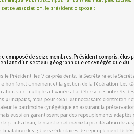
ominique. Pour l’accompagner dans les multiples tâches
cette association, le président dispose :
 de composé de seize membres, Président compris, élus p
sentant d’un secteur géographique et cynégétique du
s le Président, les Vice-présidents, le Secrétaire et le Secrét
e le bon fonctionnement et la gestion de la Fédération. Les t
ation sont multiples et variées. La défense des intérêts de
principales, mais pour cela il est nécessaire d’entretenir e
 valeur le patrimoine cynégétique en assurant la préservation
 mais aussi en garantissant par des repeuplements adaptés e
 de points d’eau, le maintien et même la prolifération des e
climatation des gibiers sédentaires de repeuplement lâchés