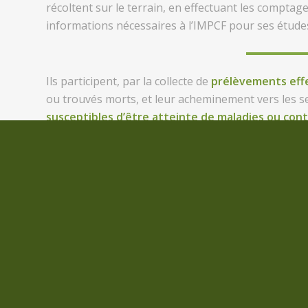
récoltent sur le terrain, en effectuant les compta
informations nécessaires à l’IMPCF pour ses études
Ils participent, par la collecte de
prélèvements eff
ou trouvés morts, et leur acheminement vers les se
susceptibles d’être atteinte de maladies ou cont
De plus ils exercent
des missions pédagogiques
en
la faune et la flore endémiques de Corse
, sans po
Supérieur assure les préparations, théorie et pr
les chasseurs et le milieu de la chasse, mais aussi
par la connaissance de cette activité, la
FDCCS a cré
certain engouement puisque le taux de fréquenta
continents.
C’est aussi une manière de faire connaître la cha
qui nous découvrirons tels que nous sommes et n