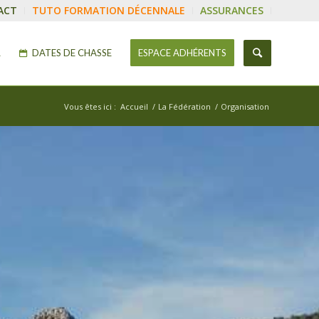
ACT
TUTO FORMATION DÉCENNALE
ASSURANCES
R
DATES DE CHASSE
ESPACE ADHÉRENTS
Vous êtes ici :
Accueil
/
La Fédération
/
Organisation