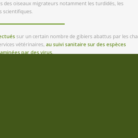
ges des oiseaux migrateurs notamment les turdidés, les
 scientifiques.
ectués
sur un certain nombre de gibiers abattus par les ch
rvices vétérinaires,
au suivi sanitaire sur des espèces
aminées par des virus.
 milieu scolaire, pour apprendre aux jeunes écoliers à
conn
ur cela les inciter à devenir chasseurs. En outre le
Technici
atique, du permis de chasser.
Enfin pour mieux communiqu
 avec tous ceux qui pour une raison ou une autre sont intére
é un site Internet qui, du moins pour le moment, connaît
tion augmente chaque jour, et qu’il est visionné sur les 
sse, surtout à ceux qui nous critiquent sans nous connaîtr
on tels qu’ils pensent que nous sommes, car un chasseur