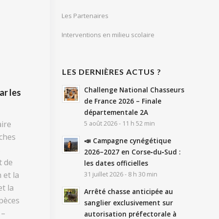
Les Partenaires
Interventions en milieu scolaire
LES DERNIÈRES ACTUS ?
Challenge National Chasseurs
ar les
de France 2026 – Finale
départementale 2A
aire
5 août 2026 - 11 h 52 min
âches
📣 Campagne cynégétique
s
2026–2027 en Corse‑du‑Sud :
t de
les dates officielles
 et la
31 juillet 2026 - 8 h 30 min
t la
Arrêté chasse anticipée au
spèces
sanglier exclusivement sur
 –
autorisation préfectorale à