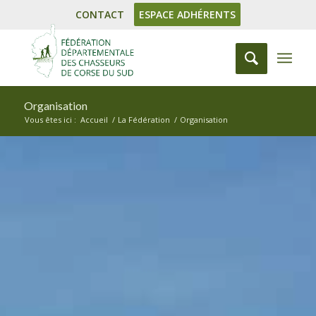
CONTACT
ESPACE ADHÉRENTS
Organisation
Vous êtes ici :
Accueil
/
La Fédération
/
Organisation