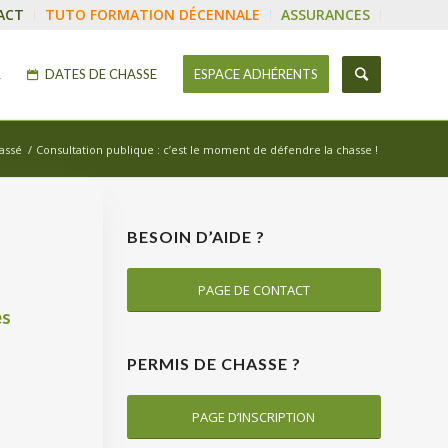
ACT
TUTO FORMATION DÉCENNALE
ASSURANCES
R
DATES DE CHASSE
ESPACE ADHÉRENTS
assé
/
Consultation publique : c’est le moment de défendre la chasse !
BESOIN D’AIDE ?
PAGE DE CONTACT
es
PERMIS DE CHASSE ?
PAGE D’INSCRIPTION