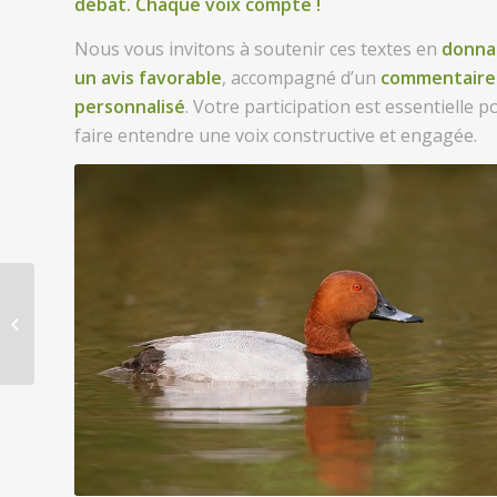
débat. Chaque voix compte !
Nous vous invitons à soutenir ces textes en
donna
un avis favorable
, accompagné d’un
commentaire
personnalisé
. Votre participation est essentielle p
faire entendre une voix constructive et engagée.
Challenge National
des Chasseurs de
France : finale 2A – 11
octobre 2...