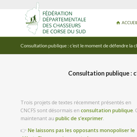
ACCUEI
Consultation publique : c’est le moment de défendre la c
Consultation publique : 
Trois projets de textes récemment présentés en
CNCFS sont désormais en
consultation publique
. 
maintenant au
public de s’exprimer
.
👉
Ne laissons pas les opposants monopoliser le