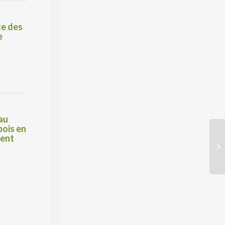
te des
e
au
bois en
ment