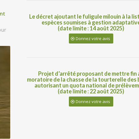
nt
Le décret ajoutant le fuligule milouin à la lis
espèces soumises à gestion adaptativ
(date limite : 14 août 2025)
our
Donnez votre avis
Projet d’arrêté proposant de mettre fin 
moratoire de la chasse de la tourterelle des 
autorisant un quota national de prélève
(date limite : 22 août 2025)
Donnez votre avis