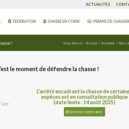
ACTUALITÉS
CONT
L
FÉDÉRATION
CHASSE EN CORSE
PERMIS DE CHASSE
hasse !
Vous êtes ici :
Accueil
/
Actualité
/
Non cl
c’est le moment de défendre la chasse !
L’arrêté encadrant la chasse de certain
espèces est en consultation publique
(date limite : 14 août 2025)
C’est
Donnez votre avis