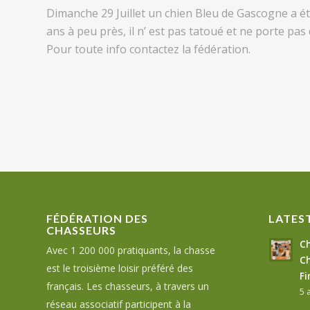
Dimanche 29 Juillet un chien Bleu de Gascogne a été
ans à peu près, il n’ est pas tatoué et ne porte pas d
Pour toute info contactez la fédération.
FÉDÉRATION DES
LATES
CHASSEURS
Ch
Avec 1 200 000 pratiquants, la chasse
Ch
est le troisième loisir préféré des
Fi
français. Les chasseurs, à travers un
5 
réseau associatif participent à la