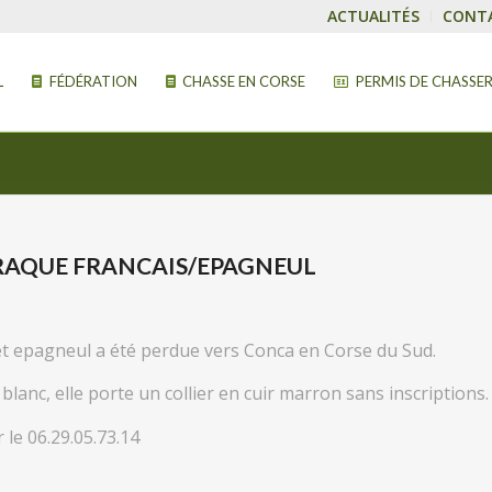
ACTUALITÉS
CONT
L
FÉDÉRATION
CHASSE EN CORSE
PERMIS DE CHASSE
BRAQUE FRANCAIS/EPAGNEUL
et epagneul a été perdue vers Conca en Corse du Sud.
blanc, elle porte un collier en cuir marron sans inscriptions.
 le 06.29.05.73.14