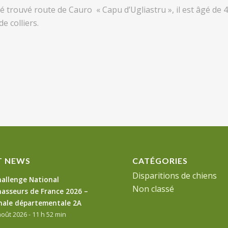
 trouvé route de Cauro « Capu d’Ugliastru », il est âgé de 4
e colliers.
T NEWS
CATÉGORIES
Disparitions de chiens
allenge National
Non classé
asseurs de France 2026 –
nale départementale 2A
août 2026 - 11 h 52 min