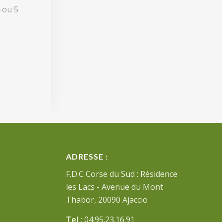
 ou 5
ADRESSE :
F.D.C Corse du Sud : Résidence
les Lacs - Avenue du Mont
Thabor, 20090 Ajaccio
Tel :
04.95.23.16.91