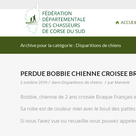
ACCUEI
Archive pour la catégorie : Disparitions de chiens
PERDUE BOBBIE CHIENNE CROISEE 
/
/
2 octobre 2019
dans
Disparitions de chiens
par
Manenti
Bobbie, chienne de 2 ans croisée Braque Français 
Sa robe est de couleur miel avec le bout des pattes 
Si vous l’avez vue ou recueillie vous pouvez appeler