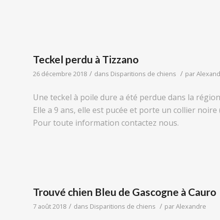
Teckel perdu à Tizzano
/
/
26 décembre 2018
dans
Disparitions de chiens
par
Alexan
Une teckel à poile dure a été perdue dans la régio
Elle a 9 ans, elle est pucée et porte un collier noire (
Pour toute information contactez nous.
Trouvé chien Bleu de Gascogne à Cauro
/
/
7 août 2018
dans
Disparitions de chiens
par
Alexandre