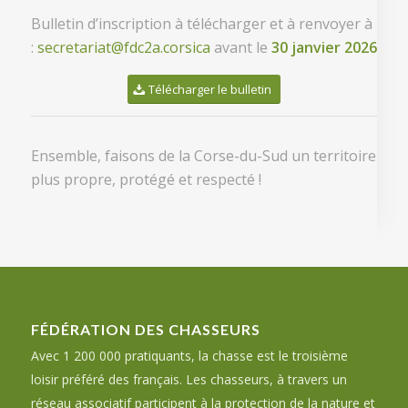
Bulletin d’inscription à télécharger et à renvoyer à
:
secretariat@fdc2a.corsica
avant le
30 janvier 2026
Télécharger le bulletin
Ensemble, faisons de la Corse-du-Sud un territoire
plus propre, protégé et respecté !
FÉDÉRATION DES CHASSEURS
Avec 1 200 000 pratiquants, la chasse est le troisième
loisir préféré des français. Les chasseurs, à travers un
réseau associatif participent à la protection de la nature et