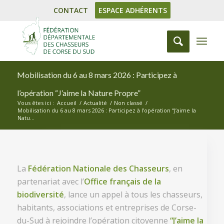
CONTACT
ESPACE ADHÉRENTS
Mobilisation du 6 au 8 mars 2026 : Participez à
l’opération “J’aime la Nature Propre”
Vous êtes ici :
Accueil
/
Actualité
/
Non classé
/
Mobilisation du 6 au 8 mars 2026 : Participez à l’opération “J’aime la
Natu...
La
Fédération Nationale des Chasseurs
, en
partenariat avec l’
Office français de la
biodiversité
, lance un appel à tous les chasseurs,
habitants, associations et entreprises de Corse-
du-Sud à rejoindre l’opération citoyenne
“J’aime la