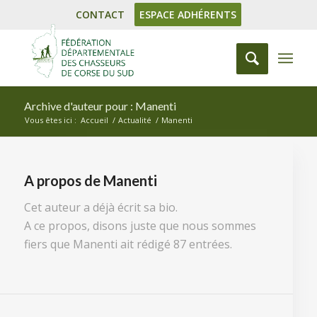
CONTACT
ESPACE ADHÉRENTS
Archive d'auteur pour : Manenti
Vous êtes ici :
Accueil
/
Actualité
/
Manenti
A propos de
Manenti
Cet auteur a déjà écrit sa bio.
A ce propos, disons juste que nous sommes
fiers que
Manenti
ait rédigé 87 entrées.