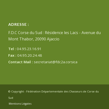
ADRESSE :
F.D.C Corse du Sud : Résidence les Lacs - Avenue du
Mont Thabor, 20090 Ajaccio
Tel :
04.95.23.16.91
Fax :
04.95.20.24.48
Contact Mail :
secretariat@fdc2a.corsica
© Copyright - Fédération Départementale des Chasseurs de Corse du
Sud
Mentions Légales