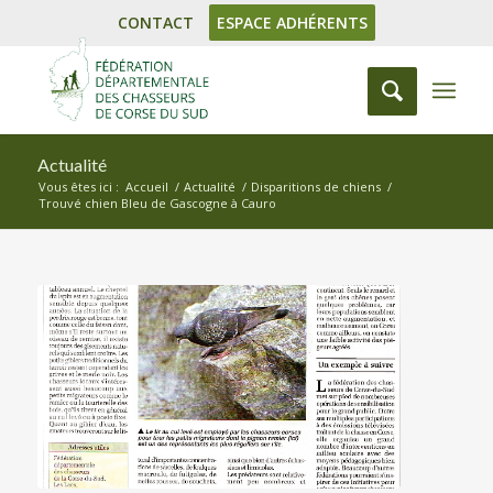
CONTACT
ESPACE ADHÉRENTS
Actualité
Vous êtes ici :
Accueil
/
Actualité
/
Disparitions de chiens
/
Trouvé chien Bleu de Gascogne à Cauro