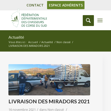
CONTACT
ESPACE ADHÉRENTS
Actualité
Vous êtes ici :
Accueil
/
Actualité
/
Non classé
/
LIVRAISON DES MIRADORS 2021
LIVRAISON DES MIRADORS 2021
/
/
16 novembre 2021
dans
Non classé