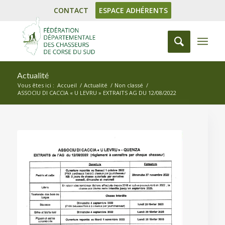
CONTACT
ESPACE ADHÉRENTS
Actualité
Vous êtes ici :
Accueil
/
Actualité
/
Non classé
/
ASSOCIU DI CACCIA « U LEVRU » EXTRAITS AG DU 12/08/2022